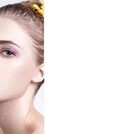
近期文章
瘦肚子藥是燃脂黑科技引領者，讓身材管理更具
智慧
日本酵素推薦讓你告別反覆減肥困擾，穩定保持
理想體態
瘦身產品打造黃金燃脂易瘦體質，幫你守住完美
線條
日本酵素推薦輕鬆排空身體負擔，整個人都輕盈
了
瘦肚子藥用最溫和的方式，幫你帶走最頑固的脂
肪
近期留言
尚無留言可供顯示。