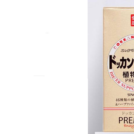
小肚腩總是讓你的
植物萃取，不添加
作
admin
一粒的簡單習慣，
者
發
2026 年 7 月 2 日
你在毫無壓力的情
佈
分
瘦身產品
星！每天一包天然
日
類
期:
文
上一篇文章
章
日本酵素推薦時尚名媛的包包
上
一
導
篇
覽
文
下一篇文章
章:
日本酵素推薦打造無敵易瘦體
下