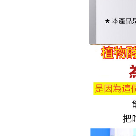
一
篇
文
章:
彙整
2026 年 7 月
2026 年 6 月
2026 年 5 月
2026 年 4 月
2026 年 3 月
2026 年 2 月
2026 年 1 月
2025 年 12 月
2025 年 11 月
2025 年 10 月