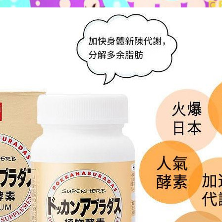
支持減肥及維持身體健康瘦肚子方法，採用了獨特的多重成分配方來自39種植